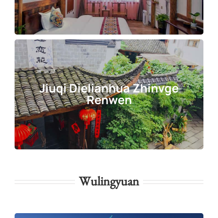
Jiuqi Dielianhua Zhinvge
Renwen
Wulingyuan