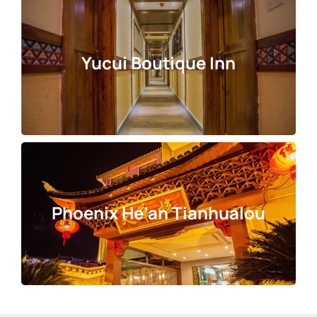
Yucui Boutique Inn
Phoenix He’an Tianhualou