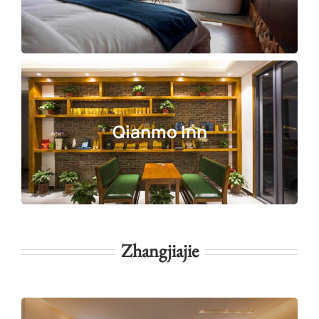
Qianmo Inn
Zhangjiajie