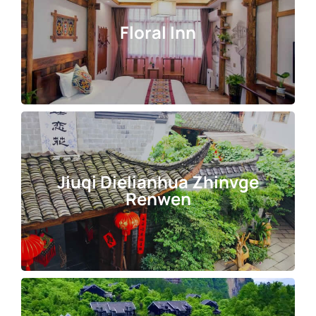
Floral Inn
Jiuqi Dielianhua Zhinvge
Renwen