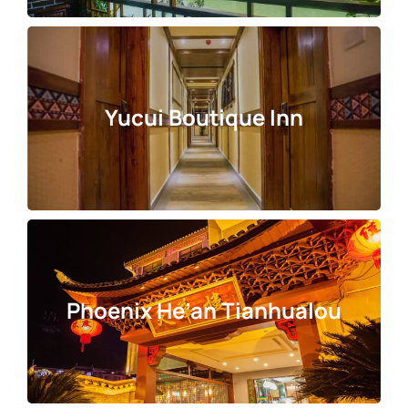
Yucui Boutique Inn
Phoenix He’an Tianhualou