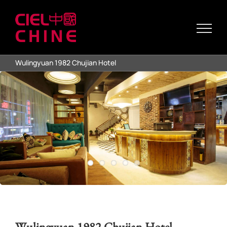
Passer
au
contenu
Wulingyuan 1982 Chujian Hotel
Wulingyuan 1982 Chujian Hotel