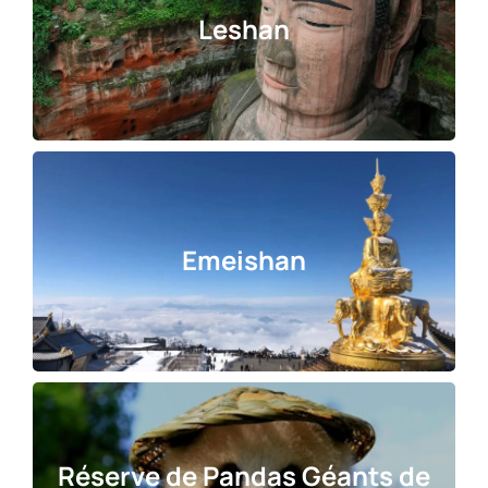
Leshan
Emeishan
R
éserve de Pandas Géants de