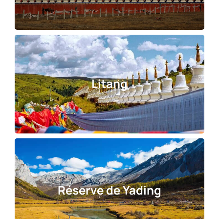
Litang
Réserve de Yadin
g