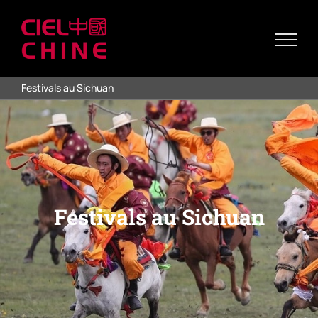
Passer
au
contenu
Festivals au Sichuan
Festivals au Sichuan