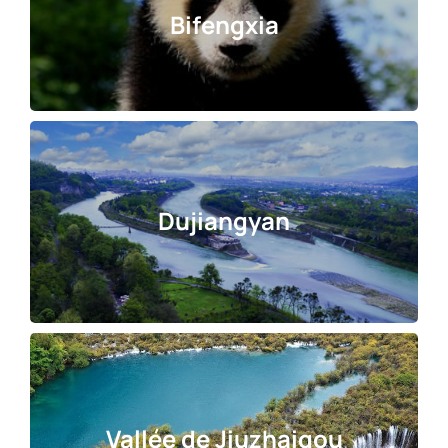
Bifengxia
Dujiangyan
Vallée de Jiuzhaigou