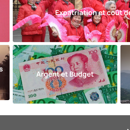
e
Expatriation et coût d
s
Argent et Budget