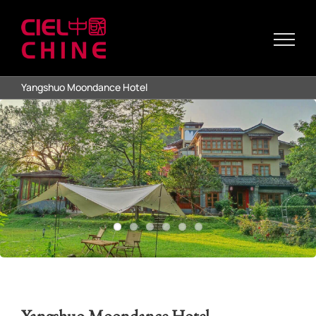
Passer
au
contenu
Yangshuo Moondance Hotel
Yangshuo Moondance Hotel